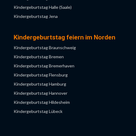
Kindergeburtstag Halle (Saale)
Kindergeburtstag Ruhrgebiet
Kindergeburtstag Jena
Kindergeburtstag Solingen
Kindergeburtstag Leipzig
Kindergeburtstag Wuppertal
Kindergeburtstag Magdeburg
Kindergeburtstag feiern im Norden
Kindergeburtstag Potsdam
Kindergeburtstag Braunschweig
Kindergeburtstag Rostock
Kindergeburtstag Bremen
Kindergeburtstag Schwerin
Kindergeburtstag Bremerhaven
Kindergeburtstag Flensburg
Kindergeburtstag Hamburg
Kindergeburtstag Hannover
Kindergeburtstag Hildesheim
Kindergeburtstag Lübeck
Kindergeburtstag Lüneburg
Kindergeburtstag Oldenburg