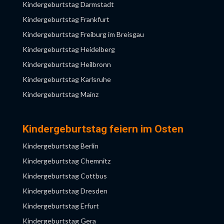
Kindergeburtstag Darmstadt
Kindergeburtstag Hamm
Kindergeburtstag Frankfurt
Kindergeburtstag Herne
Kindergeburtstag Freiburg im Breisgau
Kindergeburtstag Köln
Kindergeburtstag Heidelberg
Kindergeburtstag Krefeld
Kindergeburtstag Heilbronn
Kindergeburtstag Leverkusen
Kindergeburtstag Karlsruhe
Kindergeburtstag Moers
Kindergeburtstag Mainz
Kindergeburtstag Mönchengladbach
Kindergeburtstag Mannheim
Kindergeburtstag Mülheim an der Ruhr
Kindergeburtstag München
Kindergeburtstag feiern im Osten
Kindergeburtstag Münster
Kindergeburtstag Nürnberg
Kindergeburtstag Berlin
Kindergeburtstag Neuss
Kindergeburtstag Saarbrücken
Kindergeburtstag Chemnitz
Kindergeburtstag Niederrhein
Kindergeburtstag Stuttgart
Kindergeburtstag Cottbus
Kindergeburtstag NRW
Kindergeburtstag Ulm
Kindergeburtstag Dresden
Kindergeburtstag Obertshausen
Kindergeburtstag Würzburg
Kindergeburtstag Erfurt
Kindergeburtstag Recklinghausen
Kindergeburtstag Gera
Kindergeburtstag Remscheid