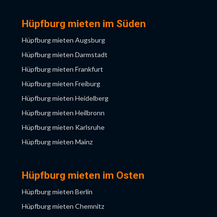
Hüpfburg mieten Gelsenkirchen
Hüpfburg mieten Köln
Hüpfburg mieten im Süden
Hüpfburg mieten Krefeld
Hüpfburg mieten Augsburg
Hüpfburg mieten Leverkusen
Hüpfburg mieten Darmstadt
Hüpfburg mieten Mönchengladbach
Hüpfburg mieten Frankfurt
Hüpfburg mieten Münster
Hüpfburg mieten Freiburg
Hüpfburg mieten Neuss
Hüpfburg mieten Heidelberg
Hüpfburg mieten Wuppertal
Hüpfburg mieten Heilbronn
Hüpfburg mieten Karlsruhe
Hüpfburg mieten Mainz
Hüpfburg mieten Mannheim
Hüpfburg mieten München
Hüpfburg mieten im Osten
Hüpfburg mieten Nürnberg
Hüpfburg mieten Berlin
Hüpfburg mieten Saarbrücken
Hüpfburg mieten Chemnitz
Hüpfburg mieten Stuttgart