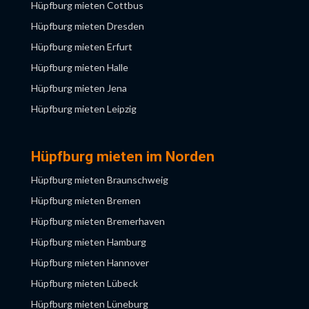
Hüpfburg mieten Cottbus
Hüpfburg mieten Ulm
Hüpfburg mieten Dresden
Hüpfburg mieten Würzburg
Hüpfburg mieten Erfurt
Hüpfburg mieten Halle
Hüpfburg mieten Jena
Hüpfburg mieten Leipzig
Hüpfburg mieten Magdeburg
Hüpfburg mieten Potsdam
Hüpfburg mieten im Norden
Hüpfburg mieten Rostock
Hüpfburg mieten Braunschweig
Hüpfburg mieten Bremen
Hüpfburg mieten Bremerhaven
Hüpfburg mieten Hamburg
Hüpfburg mieten Hannover
Hüpfburg mieten Lübeck
Hüpfburg mieten Lüneburg