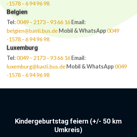
-1578 – 6 94 96 98
Belgien
Tel:
0049 – 2173 – 93 66 16
Email:
belgien@basti.bus.de
Mobil & WhatsApp
0049
-1578 – 6 94 96 98
Luxemburg
Tel:
0049 – 2173 – 93 66 16
Email:
luxemburg@basti.bus.de
Mobil & WhatsApp
0049
-1578 – 6 94 96 98
Kindergeburtstag feiern (+/- 50 km
Umkreis)