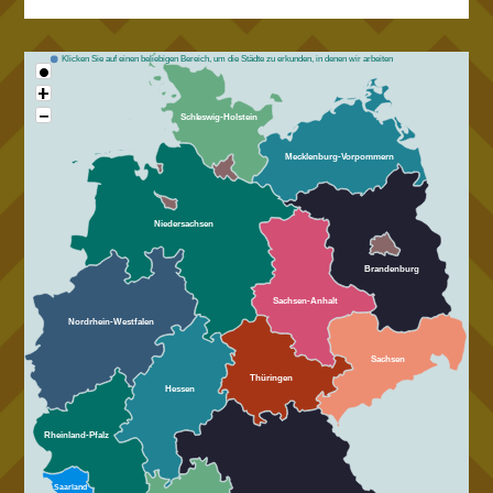
Klicken Sie auf einen beliebigen Bereich, um die Städte zu erkunden, in denen wir arbeiten
•
+
−
Schleswig-Holstein
Mecklenburg-Vorpommern
Niedersachsen
Brandenburg
Sachsen-Anhalt
Nordrhein-Westfalen
Sachsen
Thüringen
Hessen
Rheinland-Pfalz
Saarland