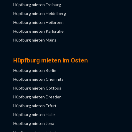
Hüpfburg mieten Münster
Hüpfburg mieten Freiburg
Hüpfburg mieten Neuss
Hüpfburg mieten Heidelberg
Hüpfburg mieten Wuppertal
Hüpfburg mieten Heilbronn
Hüpfburg mieten Karlsruhe
Hüpfburg mieten Mainz
Hüpfburg mieten Mannheim
Hüpfburg mieten München
Hüpfburg mieten im Osten
Hüpfburg mieten Nürnberg
Hüpfburg mieten Berlin
Hüpfburg mieten Saarbrücken
Hüpfburg mieten Chemnitz
Hüpfburg mieten Stuttgart
Hüpfburg mieten Cottbus
Hüpfburg mieten Ulm
Hüpfburg mieten Dresden
Hüpfburg mieten Würzburg
Hüpfburg mieten Erfurt
Hüpfburg mieten Halle
Hüpfburg mieten Jena