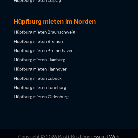
Hüpfburg mieten Leipzig
Hüpfburg mieten Magdeburg
Hüpfburg mieten Potsdam
Hüpfburg mieten im Norden
Hüpfburg mieten Rostock
Hüpfburg mieten Braunschweig
Hüpfburg mieten Bremen
Hüpfburg mieten Bremerhaven
Hüpfburg mieten Hamburg
Hüpfburg mieten Hannover
Hüpfburg mieten Lübeck
Hüpfburg mieten Lüneburg
Hüpfburg mieten Oldenburg
Hüpfburg mieten Osnabrück
Hüpfburg mieten Wolfsburg
Copyright © 2026 Basti-Bus |
Impressum
|
Web