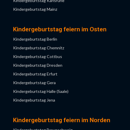
Kindergeburtstag Karlsruhe
Kindergeburtstag Moers
Kindergeburtstag Mainz
Kindergeburtstag Mönchengladbach
Kindergeburtstag Mannheim
Kindergeburtstag Mülheim an der Ruhr
Kindergeburtstag München
Kindergeburtstag feiern im Osten
Kindergeburtstag Münster
Kindergeburtstag Nürnberg
Kindergeburtstag Berlin
Kindergeburtstag Neuss
Kindergeburtstag Saarbrücken
Kindergeburtstag Chemnitz
Kindergeburtstag Niederrhein
Kindergeburtstag Stuttgart
Kindergeburtstag Cottbus
Kindergeburtstag NRW
Kindergeburtstag Ulm
Kindergeburtstag Dresden
Kindergeburtstag Obertshausen
Kindergeburtstag Würzburg
Kindergeburtstag Erfurt
Kindergeburtstag Recklinghausen
Kindergeburtstag Gera
Kindergeburtstag Remscheid
Kindergeburtstag Halle (Saale)
Kindergeburtstag Ruhrgebiet
Kindergeburtstag Jena
Kindergeburtstag Solingen
Kindergeburtstag Leipzig
Kindergeburtstag Wuppertal
Kindergeburtstag Magdeburg
Kindergeburtstag feiern im Norden
Kindergeburtstag Potsdam
Kindergeburtstag Braunschweig