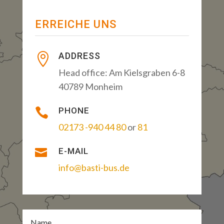
ERREICHE UNS
ADDRESS

Head office: Am Kielsgraben 6-8
40789 Monheim
PHONE

02173 -940 44 80
or
81

E-MAIL
info@basti-bus.de