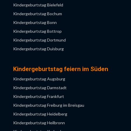
Kindergeburtstag Bielefeld
Kindergeburtstag Bochum
Kindergeburtstag Bonn
Kindergeburtstag Bottrop
Kindergeburtstag Dortmund
Kindergeburtstag Duisburg
Kindergeburtstag Düsseldorf
Kindergeburtstag Essen
Kindergeburtstag feiern im Süden
Kindergeburtstag Gelsenkirchen
Kindergeburtstag Augsburg
Kindergeburtstag Hagen
Kindergeburtstag Darmstadt
Kindergeburtstag Hamm
Kindergeburtstag Frankfurt
Kindergeburtstag Herne
Kindergeburtstag Freiburg im Breisgau
Kindergeburtstag Köln
Kindergeburtstag Heidelberg
Kindergeburtstag Krefeld
Kindergeburtstag Heilbronn
Kindergeburtstag Leverkusen