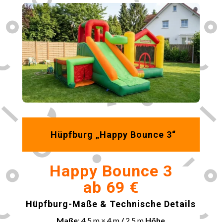
Hüpfburg „Happy Bounce 3“
Happy Bounce 3
ab 69 €
Hüpfburg-Maße & Technische Details
Maße
: 4,5 m × 4 m
/
2,5 m
Höhe