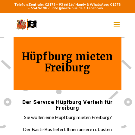
Telefon Zentrale:
02173 – 93 66 16 /
Handy & WhatsApp:
01578
– 6 94 96 98
/
info@basti-bus.de /
facebook
Hüpfburg mieten
Freiburg
Der Service Hüpfburg Verleih für
Freiburg
Sie wollen eine Hüpfburg mieten Freiburg?
Der Basti-Bus liefert Ihnen unsere robusten