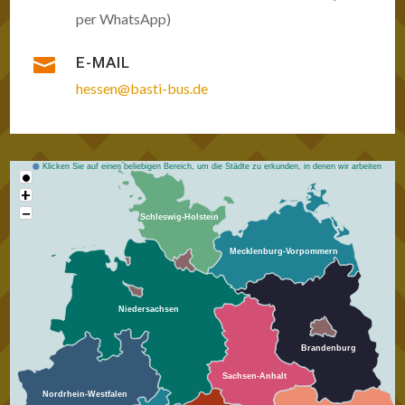
per WhatsApp)

E-MAIL
hessen@basti-bus.de
Klicken Sie auf einen beliebigen Bereich, um die Städte zu erkunden, in denen wir arbeiten
•
+
−
Schleswig-Holstein
Mecklenburg-Vorpommern
Niedersachsen
Brandenburg
Sachsen-Anhalt
Nordrhein-Westfalen