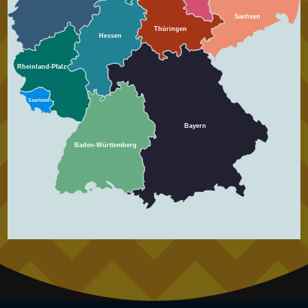
Sachsen
Thüringen
Hessen
Rheinland-Pfalz
Saarland
Bayern
Baden-Württemberg