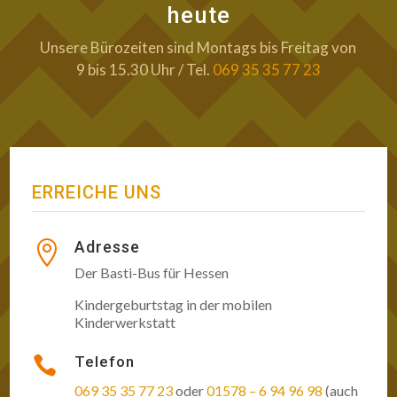
heute
Unsere Bürozeiten sind Montags bis Freitag von
9 bis 15.30 Uhr / Tel.
069 35 35 77 23
ERREICHE UNS
Adresse

Der Basti-Bus für Hessen
Kindergeburtstag in der mobilen
Kinderwerkstatt
Telefon

069 35 35 77 23
oder
01578 – 6 94 96 98
(auch