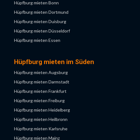
Hüpfburg mieten Bonn
Hüpfburg mieten Dortmund
Hüpfburg mieten Duisburg
Hüpfburg mieten Düsseldorf
Hüpfburg mieten Essen
Hüpfburg mieten Gelsenkirchen
Hüpfburg mieten Köln
Hüpfburg mieten im Süden
Hüpfburg mieten Krefeld
Hüpfburg mieten Augsburg
Hüpfburg mieten Leverkusen
Hüpfburg mieten Darmstadt
Hüpfburg mieten Mönchengladbach
Hüpfburg mieten Frankfurt
Hüpfburg mieten Münster
Hüpfburg mieten Freiburg
Hüpfburg mieten Neuss
Hüpfburg mieten Heidelberg
Hüpfburg mieten Wuppertal
Hüpfburg mieten Heilbronn
Hüpfburg mieten Karlsruhe
Hüpfburg mieten Mainz