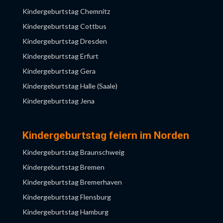
Kindergeburtstag Saarbrücken
Kindergeburtstag Chemnitz
Kindergeburtstag Niederrhein
Kindergeburtstag Stuttgart
Kindergeburtstag Cottbus
Kindergeburtstag NRW
Kindergeburtstag Ulm
Kindergeburtstag Dresden
Kindergeburtstag Obertshausen
Kindergeburtstag Würzburg
Kindergeburtstag Erfurt
Kindergeburtstag Recklinghausen
Kindergeburtstag Gera
Kindergeburtstag Remscheid
Kindergeburtstag Halle (Saale)
Kindergeburtstag Ruhrgebiet
Kindergeburtstag Jena
Kindergeburtstag Solingen
Kindergeburtstag Leipzig
Kindergeburtstag Wuppertal
Kindergeburtstag Magdeburg
Kindergeburtstag feiern im Norden
Kindergeburtstag Potsdam
Kindergeburtstag Braunschweig
Kindergeburtstag Rostock
Kindergeburtstag Bremen
Kindergeburtstag Schwerin
Kindergeburtstag Bremerhaven
Kindergeburtstag Flensburg
Kindergeburtstag Hamburg