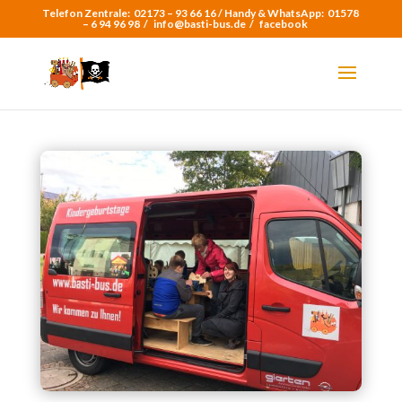
Telefon Zentrale:
02173 – 93 66 16 /
Handy & WhatsApp:
01578
– 6 94 96 98
/
info@basti-bus.de /
facebook