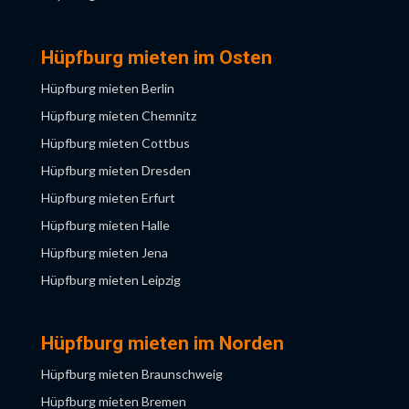
Hüpfburg mieten Mannheim
Hüpfburg mieten München
Hüpfburg mieten im Osten
Hüpfburg mieten Nürnberg
Hüpfburg mieten Berlin
Hüpfburg mieten Saarbrücken
Hüpfburg mieten Chemnitz
Hüpfburg mieten Stuttgart
Hüpfburg mieten Cottbus
Hüpfburg mieten Ulm
Hüpfburg mieten Dresden
Hüpfburg mieten Würzburg
Hüpfburg mieten Erfurt
Hüpfburg mieten Halle
Hüpfburg mieten Jena
Hüpfburg mieten Leipzig
Hüpfburg mieten Magdeburg
Hüpfburg mieten Potsdam
Hüpfburg mieten im Norden
Hüpfburg mieten Rostock
Hüpfburg mieten Braunschweig
Hüpfburg mieten Bremen