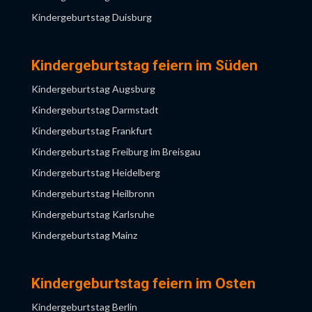
Kindergeburtstag Duisburg
Kindergeburtstag Düsseldorf
Kindergeburtstag Essen
Kindergeburtstag feiern im Süden
Kindergeburtstag Gelsenkirchen
Kindergeburtstag Augsburg
Kindergeburtstag Hagen
Kindergeburtstag Darmstadt
Kindergeburtstag Hamm
Kindergeburtstag Frankfurt
Kindergeburtstag Herne
Kindergeburtstag Freiburg im Breisgau
Kindergeburtstag Köln
Kindergeburtstag Heidelberg
Kindergeburtstag Krefeld
Kindergeburtstag Heilbronn
Kindergeburtstag Leverkusen
Kindergeburtstag Karlsruhe
Kindergeburtstag Moers
Kindergeburtstag Mainz
Kindergeburtstag Mönchengladbach
Kindergeburtstag Mannheim
Kindergeburtstag Mülheim an der Ruhr
Kindergeburtstag München
Kindergeburtstag feiern im Osten
Kindergeburtstag Münster
Kindergeburtstag Nürnberg
Kindergeburtstag Berlin
Kindergeburtstag Neuss