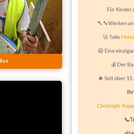
Für Kinder 
🔨🔧Werken un
🚀 Tolle
Holz
😃 Eine einziga
-Bus
💰 Der Ba
🍀 Seit über 15
Ih
Christoph-Rapp
📞T
alte