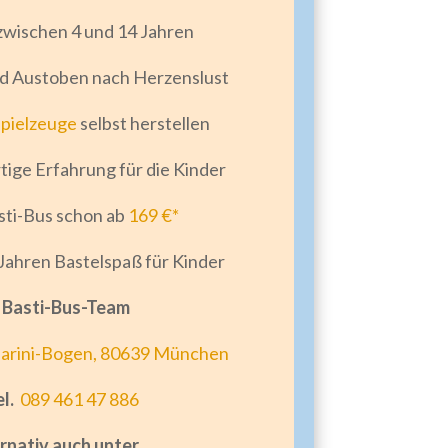
zwischen 4 und 14 Jahren
d Austoben nach Herzenslust
spielzeuge
selbst herstellen
rtige Erfahrung für die Kinder
sti-Bus schon ab
169 €*
 Jahren Bastelspaß für Kinder
r Basti-Bus-Team
arini-Bogen, 80639 München
el.
089 461 47 886
rnativ auch unter