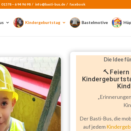
:
01578 – 6 94 96 98
/
info@basti-bus.de /
facebook
us
Kindergeburtstag
Bastelmotive
Hüp
Die Idee fü
🔨Feiern 
Kindergeburtst
Kind
„Erinnerungen 
Kin
Der Basti-Bus, die mob
auf jedem
Kindergeb