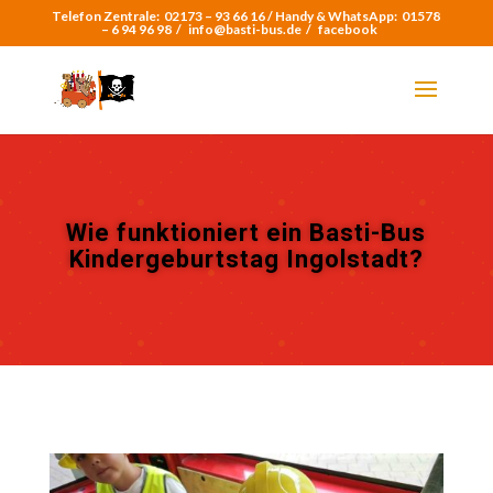
Telefon Zentrale:
02173 – 93 66 16 /
Handy & WhatsApp:
01578
– 6 94 96 98
/
info@basti-bus.de /
facebook
Wie funktioniert ein Basti-Bus
Kindergeburtstag Ingolstadt?