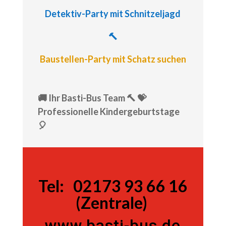
Detektiv-Party
mit Schnitzeljagd
🔨
Baustellen-Party mit Schatz suchen
🚚 Ihr Basti-Bus Team 🔨 💝
Professionelle Kindergeburtstage
🎈
Tel:
Tel:
02173 93 66 16
(Zentrale)
www.basti-bus.de