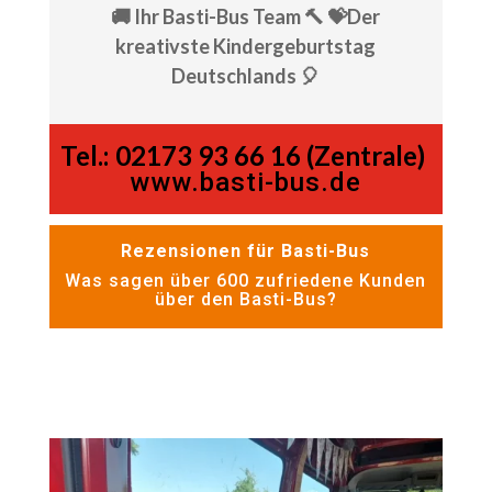
🚚 Ihr Basti-Bus Team 🔨 💝Der
kreativste Kindergeburtstag
Deutschlands 🎈
Tel.:
02173 93 66 16 (Zentrale)
www.basti-bus.de
Rezensionen für Basti-Bus
Was sagen über 600 zufriedene Kunden
über den Basti-Bus?