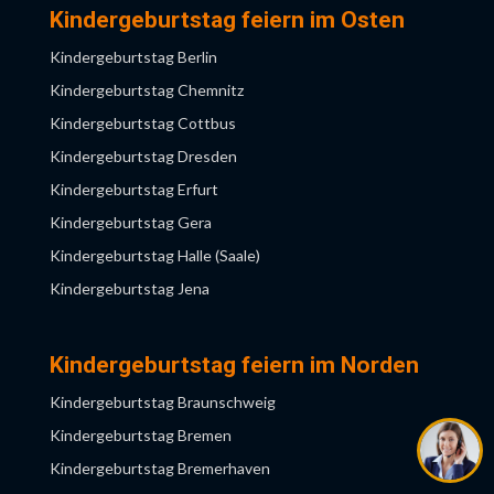
Kindergeburtstag München
Kindergeburtstag feiern im Osten
Kindergeburtstag Münster
Kindergeburtstag Nürnberg
Kindergeburtstag Berlin
Kindergeburtstag Neuss
Kindergeburtstag Saarbrücken
Kindergeburtstag Chemnitz
Kindergeburtstag Niederrhein
Kindergeburtstag Stuttgart
Kindergeburtstag Cottbus
Kindergeburtstag NRW
Kindergeburtstag Ulm
Kindergeburtstag Dresden
Kindergeburtstag Obertshausen
Kindergeburtstag Würzburg
Kindergeburtstag Erfurt
Kindergeburtstag Recklinghausen
Kindergeburtstag Gera
Kindergeburtstag Remscheid
Kindergeburtstag Halle (Saale)
Kindergeburtstag Ruhrgebiet
Kindergeburtstag Jena
Kindergeburtstag Solingen
Kindergeburtstag Leipzig
Kindergeburtstag Wuppertal
Kindergeburtstag Magdeburg
Kindergeburtstag feiern im Norden
Kindergeburtstag Potsdam
Kindergeburtstag Braunschweig
Kindergeburtstag Rostock
Kindergeburtstag Bremen
Kindergeburtstag Schwerin
Kindergeburtstag Bremerhaven