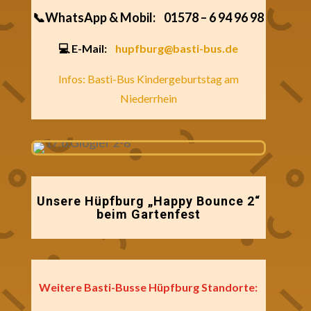
📞WhatsApp & Mobil:
01578 – 6 94 96 98
💻 E-Mail:
hupfburg@basti-bus.de
Infos: Basti-Bus Kindergeburtstag am
Niederrhein
Unsere Hüpfburg „Happy Bounce 2“
beim Gartenfest
Weitere Basti-Busse Hüpfburg Standorte: