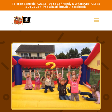
Telefon Zentrale:
02173 – 93 66 16 /
Handy & WhatsApp:
01578
– 6 94 96 98
/
info@basti-bus.de /
facebook