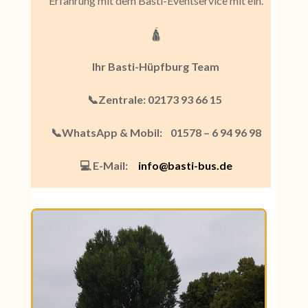
Erfahrung mit dem Basti-Eventservice mit ein.
🛕
Ihr Basti-Hüpfburg Team
📞Zentrale: 02173 93 66 15
📞WhatsApp & Mobil:
01578 – 6 94 96 98
💻 E-Mail:
info@basti-bus.de