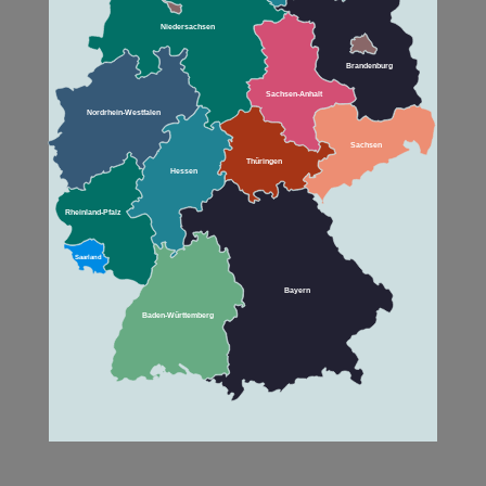
Niedersachsen
Brandenburg
Sachsen-Anhalt
Nordrhein-Westfalen
Sachsen
Thüringen
Hessen
Rheinland-Pfalz
Saarland
Bayern
Baden-Württemberg