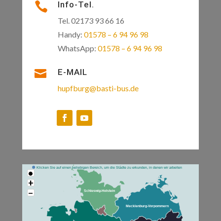
Info-Tel.

Tel. 02173 93 66 16
Handy:
01578 – 6 94 96 98
WhatsApp:
01578 – 6 94 96 98

E-MAIL
hupfburg@basti-bus.de
Klicken Sie auf einen beliebigen Bereich, um die Städte zu erkunden, in denen wir arbeiten
•
+
−
Schleswig-Holstein
Mecklenburg-Vorpommern