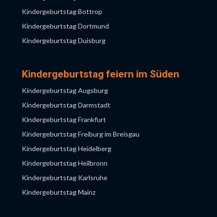
Kindergeburtstag Bottrop
Kindergeburtstag Dortmund
Kindergeburtstag Duisburg
Kindergeburtstag Düsseldorf
Kindergeburtstag Essen
Kindergeburtstag feiern im Süden
Kindergeburtstag Gelsenkirchen
Kindergeburtstag Augsburg
Kindergeburtstag Hagen
Kindergeburtstag Darmstadt
Kindergeburtstag Hamm
Kindergeburtstag Frankfurt
Kindergeburtstag Herne
Kindergeburtstag Freiburg im Breisgau
Kindergeburtstag Köln
Kindergeburtstag Heidelberg
Kindergeburtstag Krefeld
Kindergeburtstag Heilbronn
Kindergeburtstag Leverkusen
Kindergeburtstag Karlsruhe
Kindergeburtstag Moers
Kindergeburtstag Mainz
Kindergeburtstag Mönchengladbach
Kindergeburtstag Mannheim
Kindergeburtstag Mülheim an der Ruhr