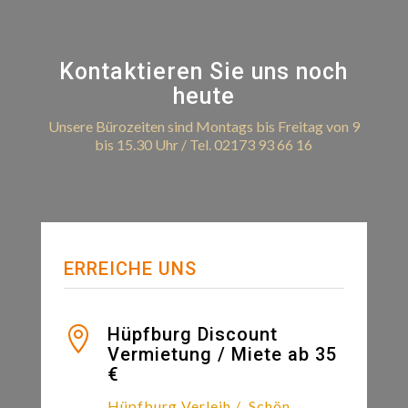
Kontaktieren Sie uns noch
heute
Unsere Bürozeiten sind Montags bis Freitag von 9
bis 15.30 Uhr / Tel. 02173 93 66 16
ERREICHE UNS
Hüpfburg Discount

Vermietung / Miete ab 35
€
Hüpfburg Verleih /
Schön