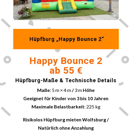
Hüpfburg „Happy Bounce 2“
Happy Bounce 2
ab 55 €
Hüpfburg-Maße & Technische Details
Maße
: 5 m × 4 m
/
3 m
Höhe
Geeignet für Kinder von 3 bis 10 Jahren
Maximale Belastbarkeit
: 225 kg
Risikolos Hüpfburg mieten
Wolfsburg
/
Natürlich ohne Anzahlung