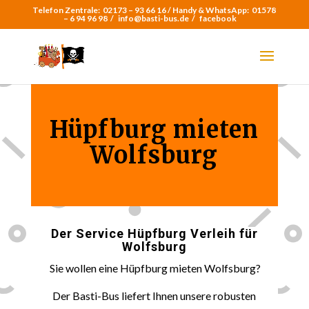
Telefon Zentrale:
02173 – 93 66 16 /
Handy & WhatsApp:
01578
– 6 94 96 98
/
info@basti-bus.de /
facebook
Hüpfburg mieten
Wolfsburg
Der Service Hüpfburg Verleih für
Wolfsburg
Sie wollen eine Hüpfburg mieten Wolfsburg?
Der Basti-Bus liefert Ihnen unsere robusten