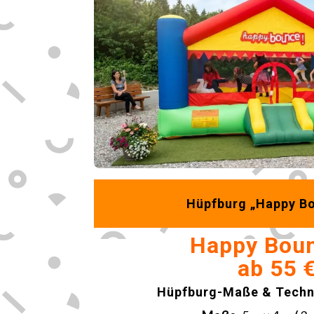
Hüpfburg „Happy B
Happy Bou
ab 55 
Hüpfburg-Maße & Techni