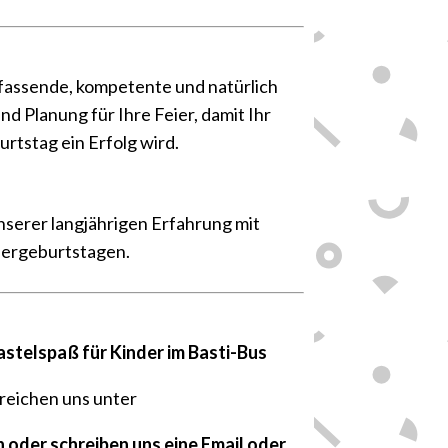
✍
mfassende, kompetente und natürlich
d Planung für Ihre Feier, damit Ihr
rtstag ein Erfolg wird.
👍
nserer langjährigen Erfahrung mit
dergeburtstagen.
🍀
astelspaß für Kinder im Basti-Bus
rreichen uns unter
n oder schreiben uns eine Email oder