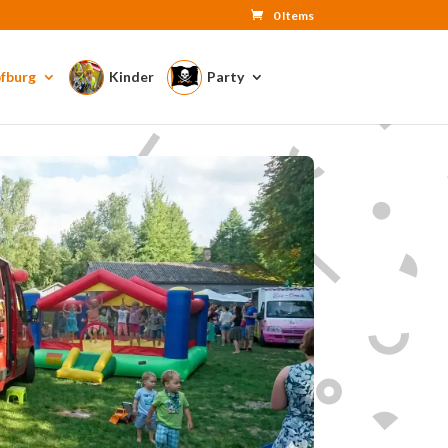
0 Items
fburg
Kinder
Party