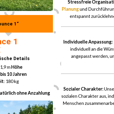
Stressfreie Organisat
Planung
und Durchführung
entspannt zurücklehn
ounce 1“
nce 1
Individuelle Anpassung:
€
individuell an die Wü
angepasst werden, um 
sche Details
1,9 m
Höhe
bis 10 Jahren
it
: 180 kg
Sozialer Charakter:
Unse
Natürlich ohne Anzahlung
sozialen Charakter aus, i
Menschen zusammenarbeit