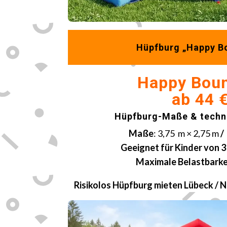
Hüpfburg „Happy B
Happy Bou
ab 44 
Hüpfburg-Maße & techni
Maße
: 3,75 m × 2,75 m
/
Geeignet für Kinder von 3 
Maximale Belastbarke
Risikolos Hüpfburg mieten
Lübeck
/ 