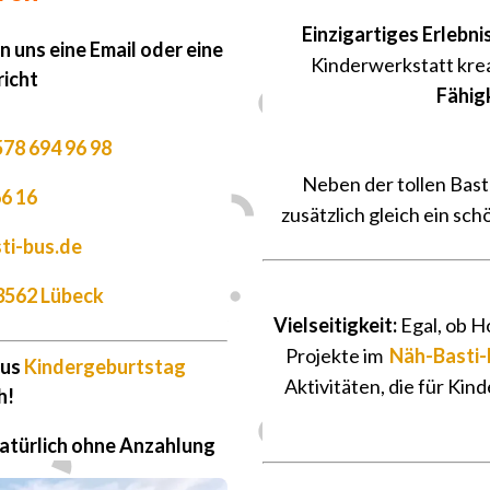
Einzigartiges Erlebnis
n uns eine Email oder eine
Kinderwerkstatt krea
icht
Fähig
78 694 96 98
Neben der tollen Bas
6 16
zusätzlich gleich ein sc
ti-bus.de
3562 Lübeck
Vielseitigkeit:
Egal, ob H
Projekte im
Näh-Basti-
Bus
Kindergeburtstag
Aktivitäten, die für Kin
h!
Natürlich ohne Anzahlung