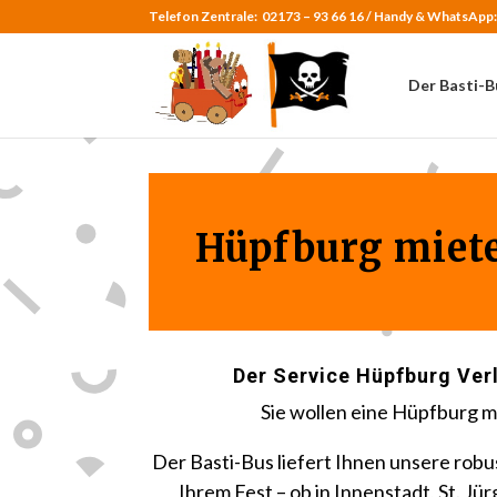
Telefon Zentrale:
02173 – 93 66 16 /
Handy & WhatsApp
Der Basti-B
Hüpfburg miet
Der Service Hüpfburg Verl
Sie wollen eine Hüpfburg 
Der Basti-Bus liefert Ihnen unsere rob
Ihrem Fest – ob in Innenstadt, St. Jür