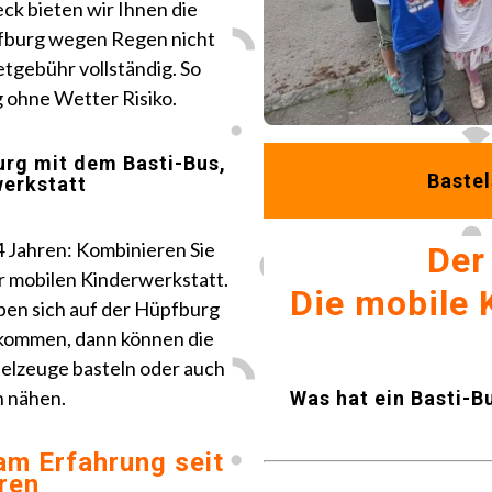
eck bieten wir Ihnen die
fburg wegen Regen nicht
etgebühr vollständig. So
 ohne Wetter Risiko.
rg mit dem Basti-Bus,
Bastel
werkstatt
4 Jahren: Kombinieren Sie
Der
r mobilen Kinderwerkstatt.
Die mobile
ben sich auf der Hüpfburg
 kommen, dann können die
pielzeuge basteln oder auch
n nähen.
Was hat ein Basti-B
eam
Erfahrung seit
ren