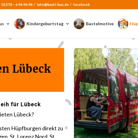
:
01578 – 6 94 96 98
/
info@basti-bus.de /
facebook
us
Kindergeburtstag
Bastelmotive
Hüp
en Lübeck
eih für Lübeck
mieten Lübeck?
usten Hüpfburgen direkt zu
gen, St. Lorenz Nord, St.