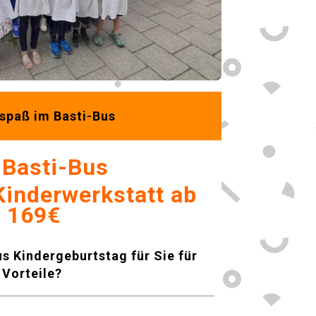
spaß im Basti-Bus
 Basti-Bus
Kinderwerkstatt
ab
169€
us Kindergeburtstag für Sie für
Vorteile?
😀