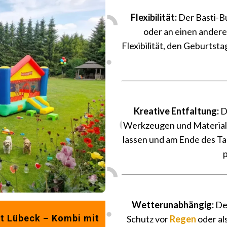
Flexibilität:
Der Basti-B
oder an einen andere
Flexibilität, den Geburtsta
Kreative Entfaltung:
D
Werkzeugen und Materialie
lassen und am Ende des Ta
p
Wetterunabhängig:
Der
tt
Lübeck
– Kombi mit
Schutz vor
Regen
oder al