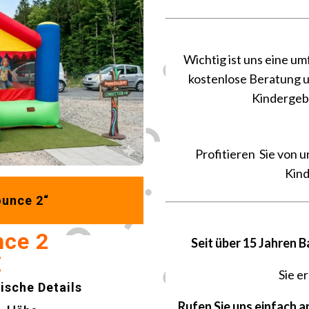
Wichtig ist uns eine u
kostenlose Beratung un
Kindergebu
Profitieren
Sie von u
Kin
ounce 2“
nce 2
Seit über 15 Jahren B
€
Sie e
sche Details
Rufen Sie uns einfach a