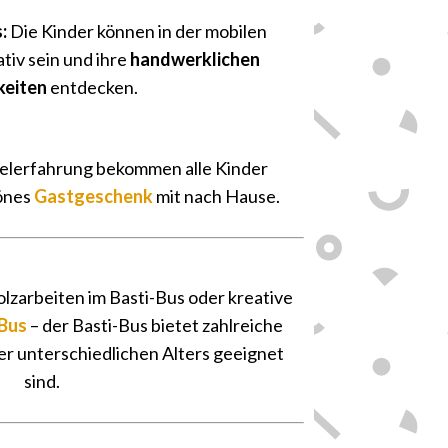
:
Die Kinder können in der mobilen
tiv sein und ihre
handwerklichen
keiten
entdecken.
🎁
telerfahrung bekommen alle Kinder
hönes
Gastgeschenk
mit nach Hause.
🔨
olzarbeiten im Basti-Bus oder kreative
Bus
– der Basti-Bus bietet zahlreiche
der unterschiedlichen Alters geeignet
sind.
🚚