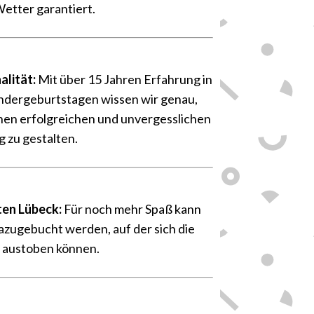
etter garantiert.
📏
alität:
Mit über 15 Jahren Erfahrung in
indergeburtstagen wissen wir genau,
nen erfolgreichen und unvergesslichen
g zu gestalten.
🛕
eten
Lübeck
:
Für noch mehr Spaß kann
dazugebucht
werden, auf der sich die
 austoben können.
👍