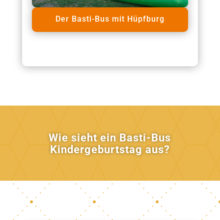
Der Basti-Bus mit Hüpfburg
Wie sieht ein Basti-Bus
Kindergeburtstag aus?