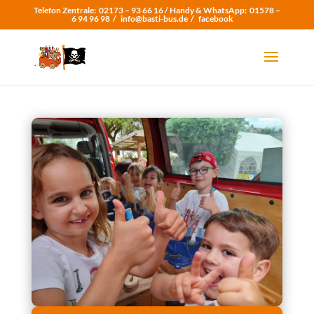
Telefon Zentrale:
02173 – 93 66 16 /
Handy & WhatsApp:
01578 –
6 94 96 98
/
info@basti-bus.de /
facebook