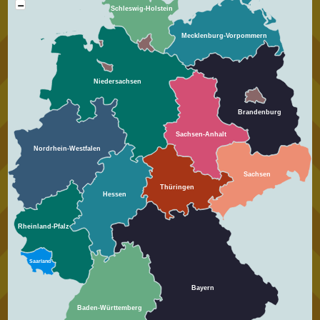
−
Schleswig-Holstein
Mecklenburg-Vorpommern
Niedersachsen
Brandenburg
Sachsen-Anhalt
Nordrhein-Westfalen
Sachsen
Thüringen
Hessen
Rheinland-Pfalz
Saarland
Bayern
Baden-Württemberg