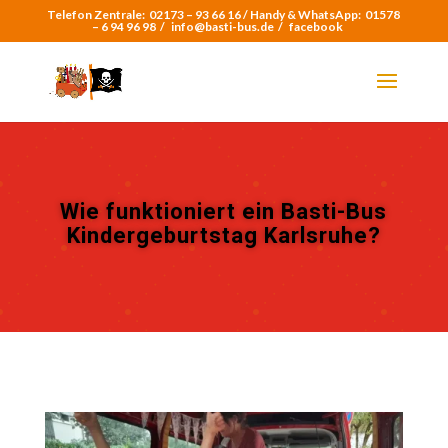
Telefon Zentrale:
02173 – 93 66 16 /
Handy & WhatsApp:
01578
– 6 94 96 98
/
info@basti-bus.de /
facebook
Wie funktioniert ein Basti-Bus
Kindergeburtstag Karlsruhe?