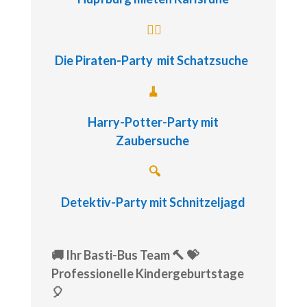
🏴‍☠️
Die Piraten-Party
mit Schatzsuche
🧹
Harry-Potter-Party
mit
Zaubersuche
🔍
Detektiv-Party
mit Schnitzeljagd
🚚 Ihr Basti-Bus Team 🔨 💝
Professionelle Kindergeburtstage
🎈