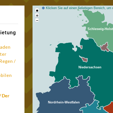
Klicken Sie auf einen beliebigen Bereich, um 
•
+
−
Schleswig-Holst
ietung
baden
ter
 Regen /
Niedersachsen
obilen
/ Der
Nordrhein-Westfalen