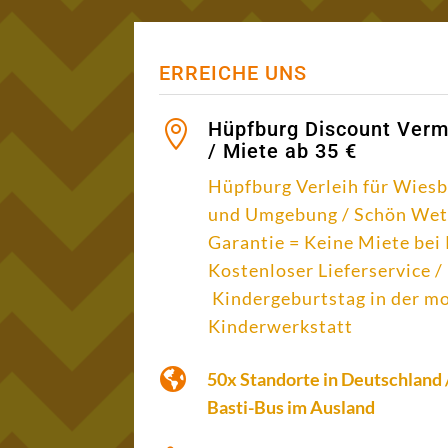
ERREICHE UNS
Hüpfburg Discount Verm

/ Miete ab 35 €
Hüpfburg Verleih für Wies
und Umgebung /
Schön Wet
Garantie = Keine Miete bei
Kostenloser Lieferservice /
Kindergeburtstag in der m
Kinderwerkstatt

50x Standorte in Deutschland 
Basti-Bus im Ausland