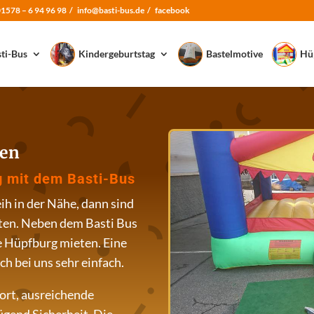
01578 – 6 94 96 98
/
info@basti-bus.de /
facebook
ti-Bus
Kindergeburtstag
Bastelmotive
Hü
en
ng mit dem Basti-Bus
h in der Nähe, dann sind
ten. Neben dem Basti Bus
ne Hüpfburg mieten. Eine
h bei uns sehr einfach.
ort, ausreichende