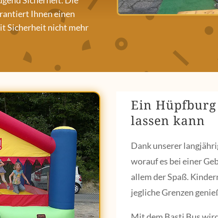
ügend Sicherheit. Die
antiert Ihnen einen
it Sicherheit nicht mehr
Ein Hüpfburg 
lassen kann
Dank unserer langjähri
worauf es bei einer Ge
allem der Spaß. Kindern
jegliche Grenzen genie
Mit dem Basti Bus wird