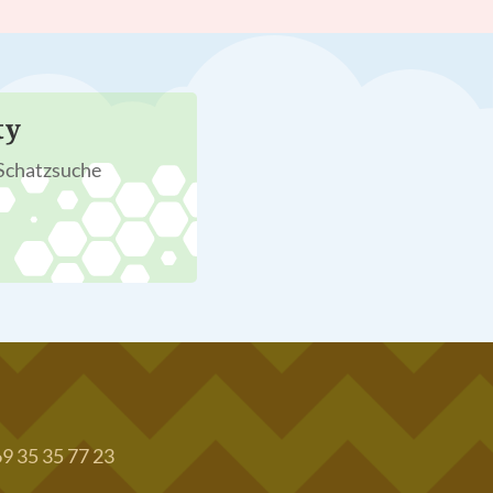
ty
 Schatzsuche
69 35 35 77 23