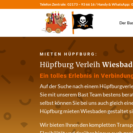
Telefon Zentrale:
02173 – 93 66 16 /
Handy & WhatsApp:
Der Bas
MIETEN HÜPFBURG:
Hüpfburg Verleih
Wiesbad
Ein tolles Erlebnis in Verbindu
Auf der Suche nach einem Hüpfburgverlei
Sie mit unserem Bast Team bestens bera
selbst können Sie bei uns auch gleich ei
Hüpfburg mieten Wiesbaden gestaltet sic
Wir bieten Ihnen den kompletten Transp