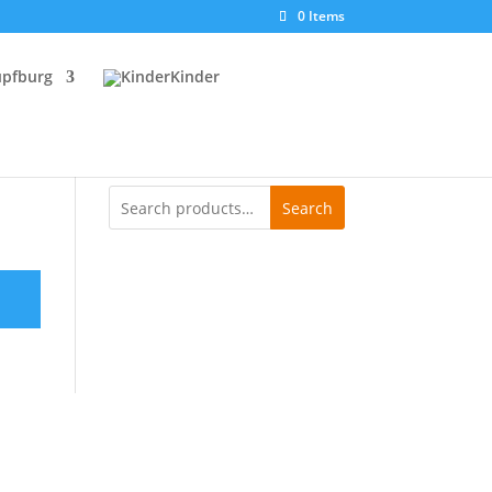
0 Items
pfburg
Kinder
Search