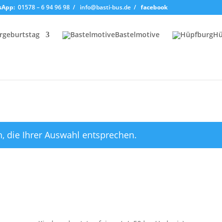
sApp:
01578 – 6 94 96 98
/
info@basti-bus.de /
facebook
rgeburtstag
Bastelmotive
Hü
, die Ihrer Auswahl entsprechen.