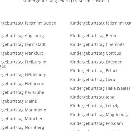
Kindergeburtstag feiern (+/- 50 km Umkreis)
rgeburtstag feiern im Süden
Kindergeburtstag feiern im Os
ergeburtstag Augsburg
Kindergeburtstag Berlin
ergeburtstag Darmstadt
Kindergeburtstag Chemnitz
rgeburtstag Frankfurt
Kindergeburtstag Cottbus
rgeburtstag Freiburg im
Kindergeburtstag Dresden
sgau
Kindergeburtstag Erfurt
rgeburtstag Heidelberg
Kindergeburtstag Gera
rgeburtstag Heilbronn
Kindergeburtstag Halle (Saale)
rgeburtstag Karlsruhe
Kindergeburtstag Jena
ergeburtstag Mainz
Kindergeburtstag Leipzig
ergeburtstag Mannheim
Kindergeburtstag Magdeburg
ergeburtstag München
Kindergeburtstag Potsdam
ergeburtstag Nürnberg