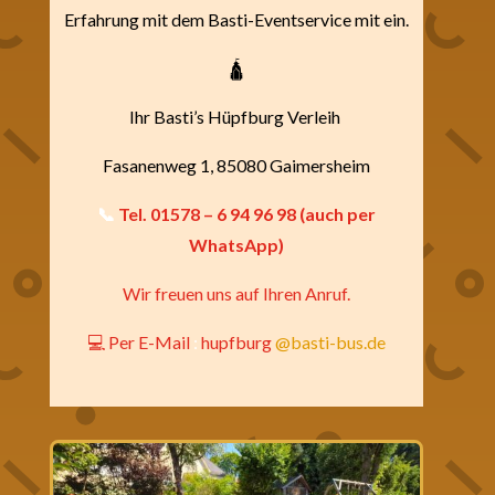
Erfahrung mit dem Basti-Eventservice mit ein.
🛕
Ihr Basti’s Hüpfburg Verleih
Fasanenweg 1, 85080 Gaimersheim
📞
Tel
.
01578
– 6 94 96 98 (auch per
WhatsApp)
Wir freuen uns auf Ihren Anruf.
💻 Per E-Mail
:
hupfburg
@basti-bus.de