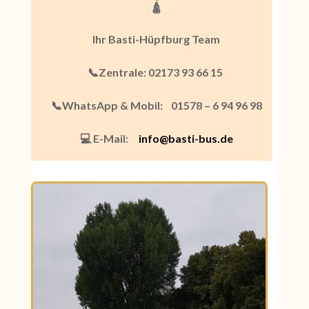
🛕
Ihr Basti-Hüpfburg Team
📞Zentrale: 02173 93 66 15
📞WhatsApp & Mobil:
01578 – 6 94 96 98
💻 E-Mail:
info@basti-bus.de