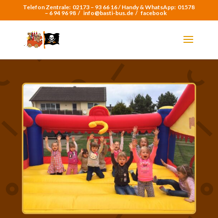
Telefon Zentrale:
02173 – 93 66 16 /
Handy & WhatsApp:
01578
– 6 94 96 98
/
info@basti-bus.de /
facebook