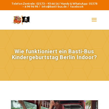
Telefon Zentrale:
02173 – 93 66 16 /
Handy & WhatsApp:
01578
– 6 94 96 98
/
info@basti-bus.de /
facebook
Wie funktioniert ein Basti-Bus
Kindergeburtstag Berlin Indoor?