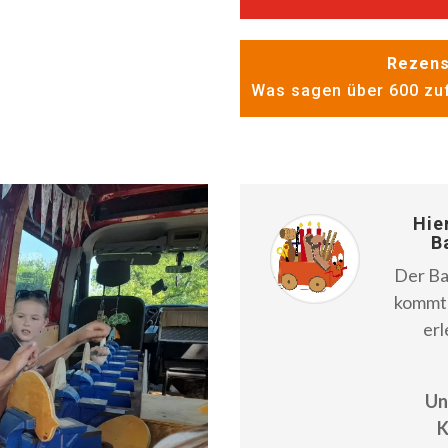
Rezens
Was sagen über 600 zuf
Hie
B
Der Ba
kommt 
erl
Un
K