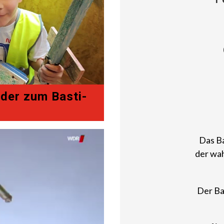
der zum Basti-
Das Ba
der wah
Der Ba