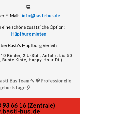
💻
er E-Mail:
info@basti-bus.de
 eine schöne zusätzliche Option:
Hüpfburg mieten
bei Basti’s Hüpfburg Verleih
 10 Kinder, 2 U-Std., Anfahrt bis 50
, Bunte Kiste, Happy-Hour Di.)
Basti-Bus Team 🔨 💝 Professionelle
geburtstage 🎈
 93 66 16 (Zentrale)
.basti-bus.de