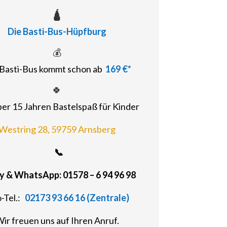
🛕
Die Basti-Bus-Hüpfburg
💰
Basti-Bus kommt schon ab
169 €*
🍀
ber 15 Jahren Bastelspaß für Kinder
Westring 28, 59759 Arnsberg
📞
 & WhatsApp: 01578 – 6 94 96 98
o-Tel.:
02173 93 66 16 (Zentrale)
ir freuen uns auf Ihren Anruf.