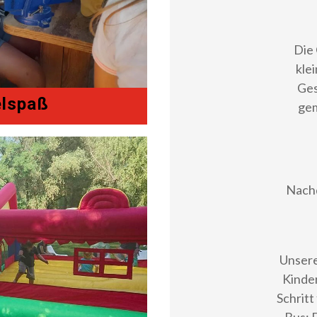
Die 
kle
Ges
elspaß
ge
Nachd
Unsere
Kinder
Schritt