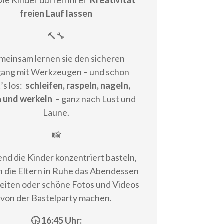
Die Kinder dürfen ihrer
Kreativität
freien Lauf lassen
🔨🔧
meinsam lernen sie den sicheren
ang mit Werkzeugen – und schon
’s los:
schleifen, raspeln, nageln,
 und werkeln
– ganz nach Lust und
Laune.
📸
nd die Kinder konzentriert basteln,
 die Eltern in Ruhe das Abendessen
eiten oder schöne Fotos und Videos
von der Bastelparty machen.
🕟 16:45 Uhr: