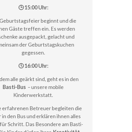
🕒 15:00 Uhr:
Geburtstagsfeier beginnt und die
inen Gäste treffen ein. Es werden
chenke ausgepackt, gelacht und
meinsam der Geburtstagskuchen
gegessen.
🕓 16:00 Uhr:
em alle geärkt sind, geht es in den
Basti-Bus
– unsere mobile
Kinderwerkstatt.
 erfahrenen Betreuer begleiten die
 in den Bus und erklären ihnen alles
 für Schritt. Das Besondere am Basti-