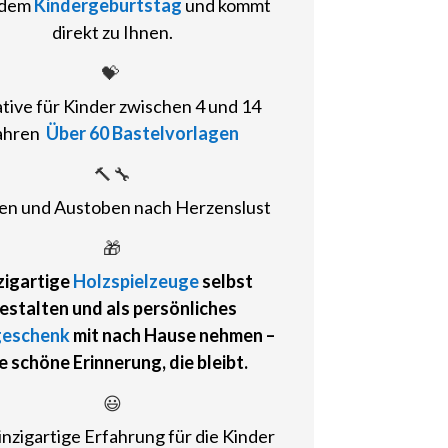
edem
Kindergeburtstag
und kommt
direkt zu Ihnen.
💝
ative
für Kinder zwischen 4 und 14
ahren
Über 60 Bastelvorlagen
🔨🔧
n und Austoben nach Herzenslust
🎁
zigartige
Holzspielzeuge
selbst
estalten und als
persönliches
geschenk
mit nach Hause nehmen
–
e schöne Erinnerung, die bleibt.
😃
inzigartige Erfahrung für die Kinder