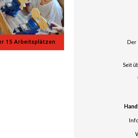
Der 
er 15 Arbeitsplätzen
Seit ü
Handy
Inf
W