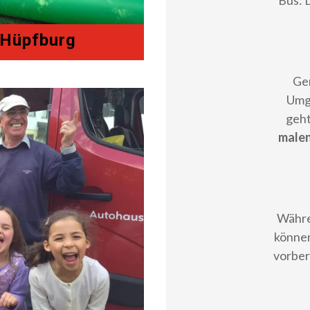
Bus: 
 Hüpfburg
Ge
Umg
geht
malen
Währe
können
vorber