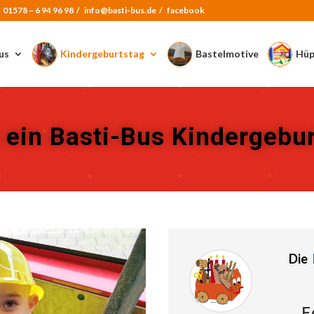
:
01578 – 6 94 96 98
/
info@basti-bus.de /
facebook
us
Kindergeburtstag
Bastelmotive
Hüp
t ein Basti-Bus Kindergebu
Die
F