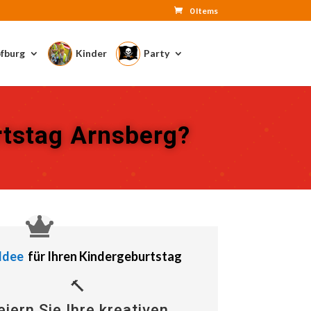
0 Items
fburg
Kinder
Party
rtstag Arnsberg?
Idee
für Ihren Kindergeburtstag
🔨
eiern Sie Ihre kreativen