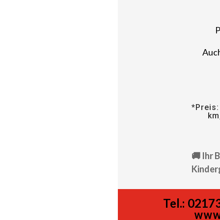
P
Auch
*Preis:
km
🚚 Ihr 
Kinder
Tel.:
02173
www