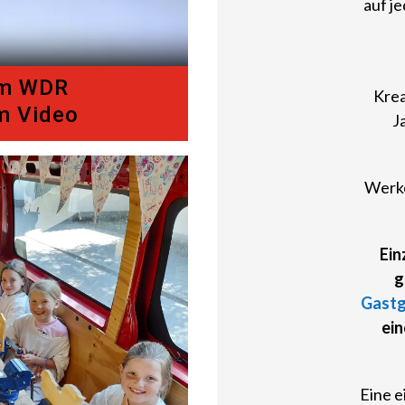
auf j
im WDR
Kre
m Video
J
Werke
Ein
g
Gast
ein
Eine e