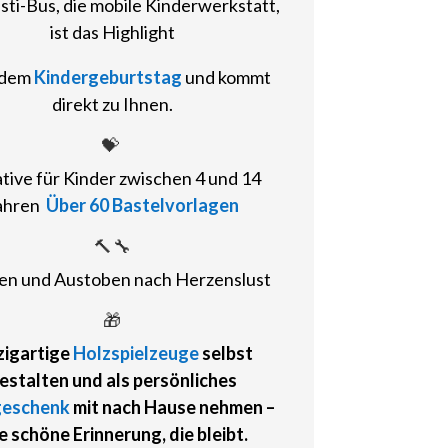
sti-Bus, die mobile Kinderwerkstatt,
ist das Highlight
edem
Kindergeburtstag
und kommt
direkt zu Ihnen.
💝
ative
für Kinder zwischen 4 und 14
ahren
Über 60 Bastelvorlagen
🔨🔧
n und Austoben nach Herzenslust
🎁
zigartige
Holzspielzeuge
selbst
estalten und als
persönliches
geschenk
mit nach Hause nehmen
–
e schöne Erinnerung, die bleibt.