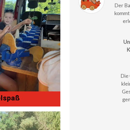
Der Ba
kommt 
erl
Un
K
Die 
kle
Ges
elspaß
ge