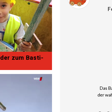
F
der zum Basti-
Das Ba
der wah