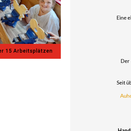
Eine e
er 15 Arbeitsplätzen
Der 
Seit ü
Auho
Handy