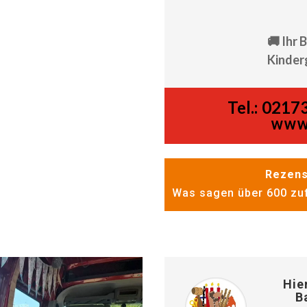
🚚 Ihr 
Kinder
Tel.:
02173
www
Rezens
Was sagen über 600 zuf
Hie
B