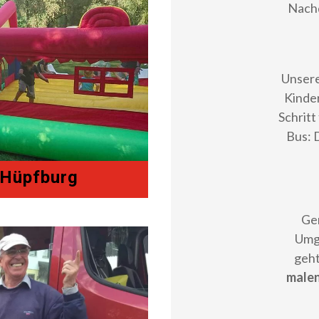
Nachd
Unsere
Kinder
Schritt
Bus: 
 Hüpfburg
Ge
Umg
geht
malen