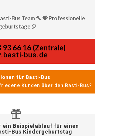
Basti-Bus Team 🔨 💝 Professionelle
geburtstage 🎈
 93 66 16 (Zentrale)
.basti-bus.de
ionen für Basti-Bus
riedene Kunden über den Basti-Bus?
r ein Beispielablauf für einen
asti-Bus Kindergeburtstag