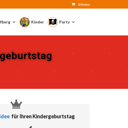
0 Items
fburg
Kinder
Party
rgeburtstag
Idee
für Ihren Kindergeburtstag