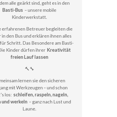
em alle geärkt sind, geht es in den
Basti-Bus
– unsere mobile
Kinderwerkstatt.
 erfahrenen Betreuer begleiten die
 in den Bus und erklären ihnen alles
 für Schritt. Das Besondere am Basti-
Die Kinder dürfen ihrer
Kreativität
freien Lauf lassen
🔨🔧
meinsam lernen sie den sicheren
ang mit Werkzeugen – und schon
’s los:
schleifen, raspeln, nageln,
 und werkeln
– ganz nach Lust und
Laune.