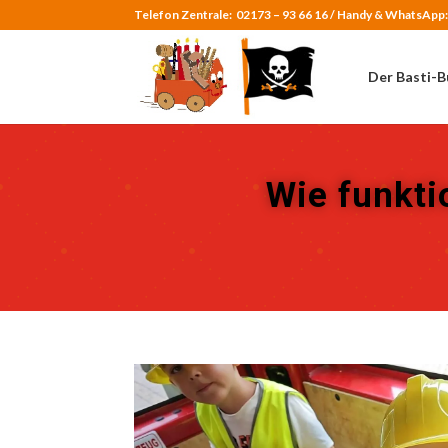
Telefon Zentrale:
02173 – 93 66 16 /
Handy & WhatsApp
Der Basti-B
Wie funkti