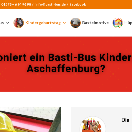
:
01578 – 6 94 96 98
/
info@basti-bus.de /
facebook
us
Kindergeburtstag
Bastelmotive
Hüp
oniert ein Basti-Bus Kinde
Aschaffenburg?
Die