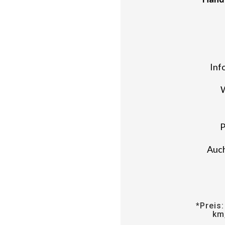
Inf
W
P
Auch
*Preis:
km