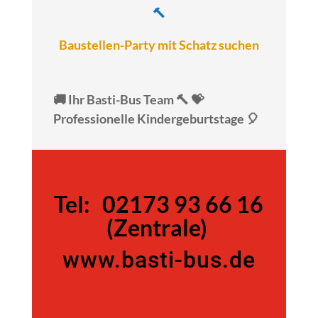
🔨
Baustellen-Party mit Schatz suchen
🚚 Ihr Basti-Bus Team 🔨 💝
Professionelle Kindergeburtstage 🎈
Tel:
Tel:
02173 93 66 16
(Zentrale)
www.basti-bus.de
02173 93 66 16 (Zentrale)
www.basti-bus.de