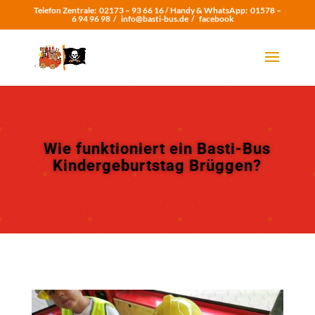
Telefon Zentrale:
02173 – 93 66 16 /
Handy & WhatsApp:
01578 –
6 94 96 98
/
info@basti-bus.de /
facebook
Wie funktioniert ein Basti-Bus
Kindergeburtstag Brüggen?