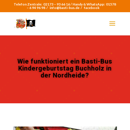
Telefon Zentrale:
02173 – 93 66 16 /
Handy & WhatsApp:
01578
– 6 94 96 98
/
info@basti-bus.de /
facebook
Wie funktioniert ein Basti-Bus
Kindergeburtstag Buchholz in
der Nordheide?