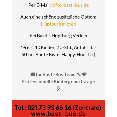
Per E-Mail:
info@basti-bus.de
Auch eine schöne zusätzliche Option:
Hüpfburg mieten
bei Basti’s Hüpfburg Verleih
*Preis: 10 Kinder, 2 U-Std., Anfahrt bis
50 km, Bunte Kiste, Happy-Hour Di.)
🚚 Ihr Basti-Bus Team 🔨 💝
Professionelle Kindergeburtstage
🎈
Tel.:
02173 93 66 16 (Zentrale)
www.basti-bus.de