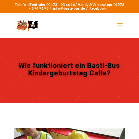
Telefon Zentrale:
02173 – 93 66 16 /
Handy & WhatsApp:
01578
– 6 94 96 98
/
info@basti-bus.de /
facebook
Wie funktioniert ein Basti-Bus
Kindergeburtstag Celle?