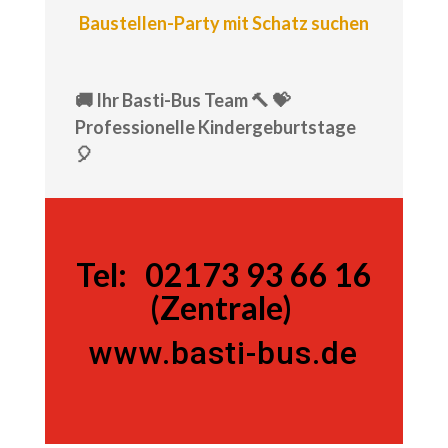
Baustellen-Party mit Schatz suchen
🚚 Ihr Basti-Bus Team 🔨 💝
Professionelle Kindergeburtstage
🎈
Tel:
Tel:
02173 93 66 16
(Zentrale)
www.basti-bus.de
02173 93 66 16 (Zentrale)
www.basti-bus.de