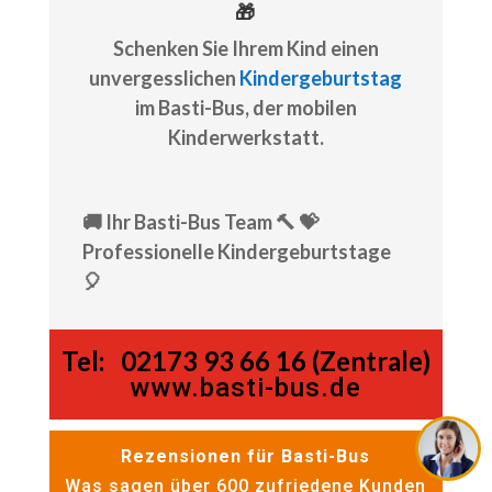
🎁
Schenken Sie Ihrem Kind einen
unvergesslichen
Kindergeburtstag
im Basti-Bus, der mobilen
Kinderwerkstatt.
🚚 Ihr Basti-Bus Team 🔨 💝
Professionelle Kindergeburtstage
🎈
Tel:
02173 93 66 16 (Zentrale)
www.basti-bus.de
Rezensionen für Basti-Bus
Was sagen über 600 zufriedene Kunden