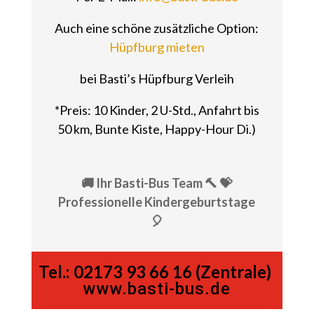
Auch eine schöne zusätzliche Option:
Hüpfburg mieten
bei Basti’s Hüpfburg Verleih
*Preis: 10 Kinder, 2 U-Std., Anfahrt bis
50 km, Bunte Kiste, Happy-Hour Di.)
🚚 Ihr Basti-Bus Team 🔨 💝
Professionelle Kindergeburtstage
🎈
Tel.:
02173 93 66 16 (Zentrale)
www.basti-bus.de