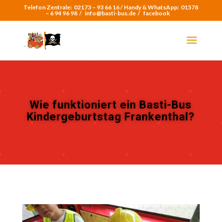
Telefon Zentrale:
02173 – 93 66 16 /
Handy & WhatsApp:
01578
– 6 94 96 98
/
info@basti-bus.de /
facebook
Wie funktioniert ein Basti-Bus
Kindergeburtstag Frankenthal?