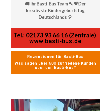
🚚 Ihr Basti-Bus Team 🔨 💝Der
kreativste Kindergeburtstag
Deutschlands 🎈
Tel.:
02173 93 66 16 (Zentrale)
www.basti-bus.de
Rezensionen für Basti-Bus
Was sagen über 600 zufriedene Kunden
über den Basti-Bus?