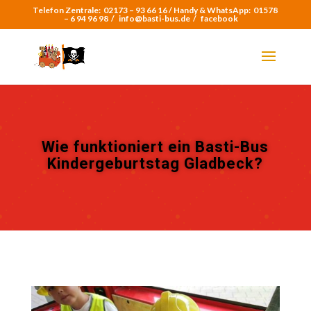
Telefon Zentrale:
02173 – 93 66 16 /
Handy & WhatsApp:
01578
– 6 94 96 98
/
info@basti-bus.de /
facebook
Wie funktioniert ein Basti-Bus
Kindergeburtstag Gladbeck?