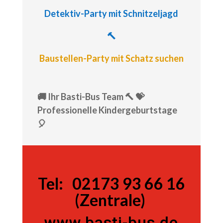
Detektiv-Party
mit Schnitzeljagd
🔨
Baustellen-Party mit Schatz suchen
🚚 Ihr Basti-Bus Team 🔨 💝
Professionelle Kindergeburtstage
🎈
Tel:
Tel:
02173 93 66 16
(Zentrale)
www.basti-bus.de