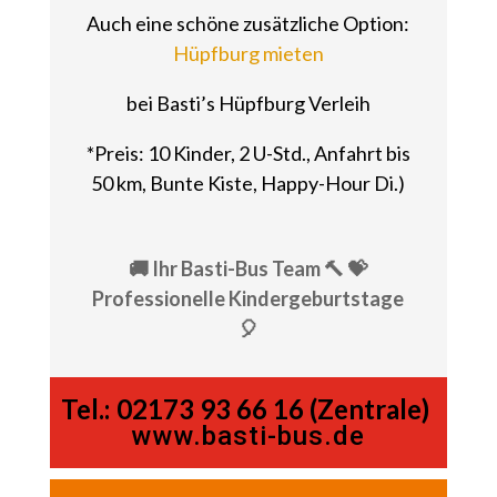
Auch eine schöne zusätzliche Option:
Hüpfburg mieten
bei Basti’s Hüpfburg Verleih
*Preis: 10 Kinder, 2 U-Std., Anfahrt bis
50 km, Bunte Kiste, Happy-Hour Di.)
🚚 Ihr Basti-Bus Team 🔨 💝
Professionelle Kindergeburtstage
🎈
Tel.:
02173 93 66 16 (Zentrale)
www.basti-bus.de