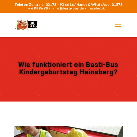
Telefon Zentrale:
02173 – 93 66 16 /
Handy & WhatsApp:
01578
– 6 94 96 98
/
info@basti-bus.de /
facebook
Wie funktioniert ein Basti-Bus
Kindergeburtstag Heinsberg?