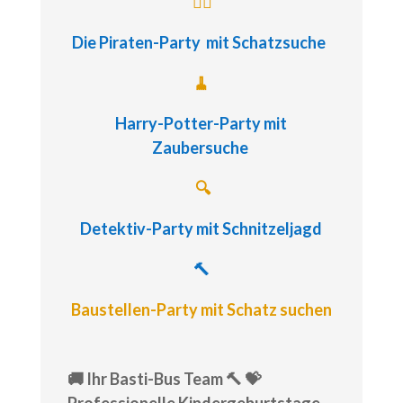
🏴‍☠️
Die Piraten-Party
mit Schatzsuche
🧹
Harry-Potter-Party
mit
Zaubersuche
🔍
Detektiv-Party
mit Schnitzeljagd
🔨
Baustellen-Party mit Schatz suchen
🚚 Ihr Basti-Bus Team 🔨 💝