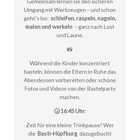
Gemeinsam lernen sie den sicheren
Umgang mit Werkzeugen – und schon
geht’s los:
schleifen, raspeln, nageln,
malen und werkeln
– ganz nach Lust
und Laune.
📸
Während die Kinder konzentriert
basteln, können die Eltern in Ruhe das
Abendessen vorbereiten oder schöne
Fotos und Videos von der Bastelparty
machen.
🕟 16:45 Uhr:
Zeit für eine kleine Trinkpause! Wer
die
Basti-Hüpfburg
dazugebucht