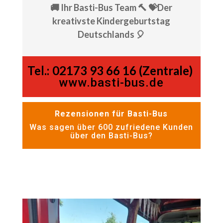
🚚 Ihr Basti-Bus Team 🔨 💝Der
kreativste Kindergeburtstag
Deutschlands 🎈
Tel.:
02173 93 66 16 (Zentrale)
www.basti-bus.de
Rezensionen für Basti-Bus
Was sagen über 600 zufriedene Kunden
über den Basti-Bus?