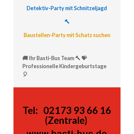
Detektiv-Party
mit Schnitzeljagd
🔨
Baustellen-Party mit Schatz suchen
🚚 Ihr Basti-Bus Team 🔨 💝
Professionelle Kindergeburtstage
🎈
Tel:
Tel:
02173 93 66 16
(Zentrale)
www.basti-bus.de