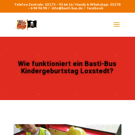
Telefon Zentrale:
02173 – 93 66 16 /
Handy & WhatsApp:
01578
– 6 94 96 98
/
info@basti-bus.de /
facebook
Wie funktioniert ein Basti-Bus
Kindergeburtstag Loxstedt?