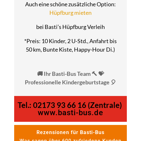
Auch eine schöne zusätzliche Option:
Hüpfburg mieten
bei Basti’s Hüpfburg Verleih
*Preis: 10 Kinder, 2 U-Std., Anfahrt bis
50 km, Bunte Kiste, Happy-Hour Di.)
🚚 Ihr Basti-Bus Team 🔨 💝
Professionelle Kindergeburtstage 🎈
Tel.:
02173 93 66 16 (Zentrale)
www.basti-bus.de
Rezensionen für Basti-Bus
Was sagen über 600 zufriedene Kunden