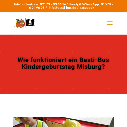
Telefon Zentrale:
02173 – 93 66 16 /
Handy & WhatsApp:
01578 –
6 94 96 98
/
info@basti-bus.de /
facebook
Wie funktioniert ein Basti-Bus
Kindergeburtstag Misburg?