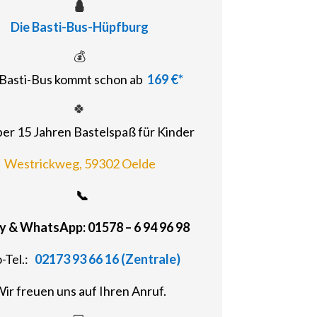
🛕
Die Basti-Bus-Hüpfburg
💰
Basti-Bus kommt schon ab
169 €*
🍀
ber 15 Jahren Bastelspaß für Kinder
Westrickweg, 59302 Oelde
📞
 & WhatsApp: 01578 – 6 94 96 98
o-Tel.:
02173 93 66 16 (Zentrale)
ir freuen uns auf Ihren Anruf.