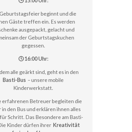
🕒 15:00 Uhr:
Geburtstagsfeier beginnt und die
inen Gäste treffen ein. Es werden
chenke ausgepackt, gelacht und
meinsam der Geburtstagskuchen
gegessen.
🕓 16:00 Uhr:
em alle geärkt sind, geht es in den
Basti-Bus
– unsere mobile
Kinderwerkstatt.
 erfahrenen Betreuer begleiten die
 in den Bus und erklären ihnen alles
 für Schritt. Das Besondere am Basti-
Die Kinder dürfen ihrer
Kreativität