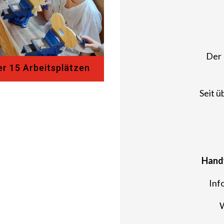
Der 
er 15 Arbeitsplätzen
Seit ü
Handy
Inf
W