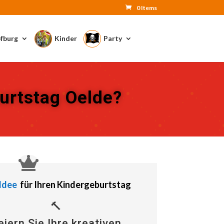
0 Items
fburg
Kinder
Party
burtstag Oelde?
Idee
für Ihren Kindergeburtstag
🔨
eiern Sie Ihre kreativen