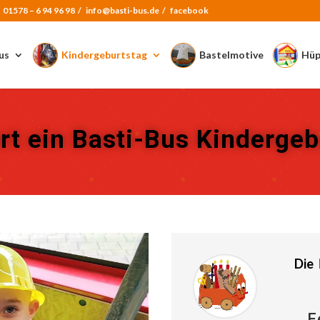
:
01578 – 6 94 96 98
/
info@basti-bus.de /
facebook
us
Kindergeburtstag
Bastelmotive
Hüp
rt ein Basti-Bus Kinderge
Die
F