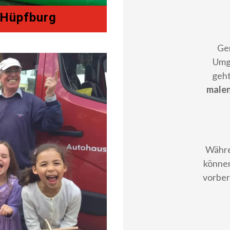
 Hüpfburg
Ge
Umg
geht
malen
Währe
können
vorber