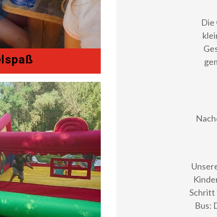
Die 
kle
Ges
elspaß
ge
Nachd
Unsere
Kinder
Schritt
Bus: 