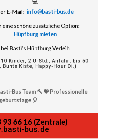
💻
er E-Mail:
info@basti-bus.de
 eine schöne zusätzliche Option:
Hüpfburg mieten
bei Basti’s Hüpfburg Verleih
 10 Kinder, 2 U-Std., Anfahrt bis 50
, Bunte Kiste, Happy-Hour Di.)
Basti-Bus Team 🔨 💝 Professionelle
geburtstage 🎈
 93 66 16 (Zentrale)
.basti-bus.de