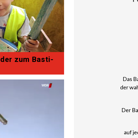
der zum Basti-
Das Ba
der wah
Der Ba
auf j