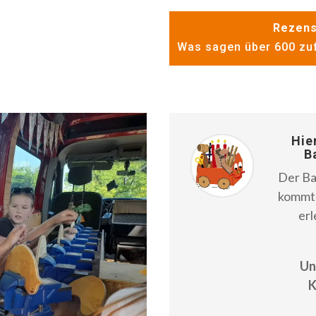
Rezens
Was sagen über 600 zuf
Hie
B
Der Ba
kommt 
erl
Un
K