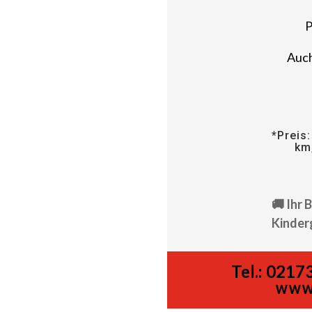
P
Auch
*Preis:
km
🚚 Ihr 
Kinder
Tel.:
02173
www