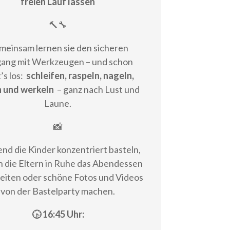
freien Lauf lassen
🔨🔧
meinsam lernen sie den sicheren
ang mit Werkzeugen – und schon
’s los:
schleifen, raspeln, nageln,
 und werkeln
– ganz nach Lust und
Laune.
📸
nd die Kinder konzentriert basteln,
 die Eltern in Ruhe das Abendessen
eiten oder schöne Fotos und Videos
von der Bastelparty machen.
🕟 16:45 Uhr: