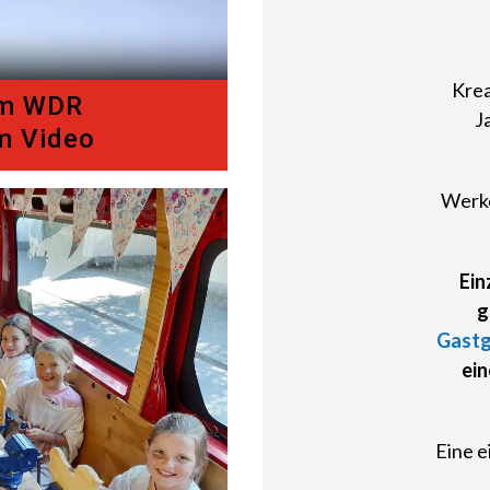
Kre
im WDR
J
m Video
Werke
Ein
g
Gast
ein
Eine e