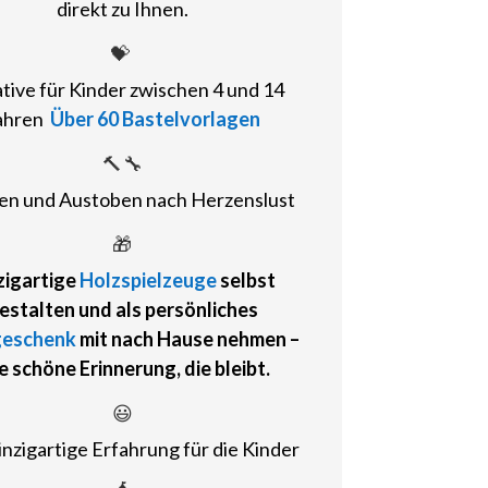
direkt zu Ihnen.
💝
ative
für Kinder zwischen 4 und 14
ahren
Über 60 Bastelvorlagen
🔨🔧
n und Austoben nach Herzenslust
🎁
zigartige
Holzspielzeuge
selbst
estalten und als
persönliches
geschenk
mit nach Hause nehmen
–
e schöne Erinnerung, die bleibt.
😃
inzigartige Erfahrung für die Kinder