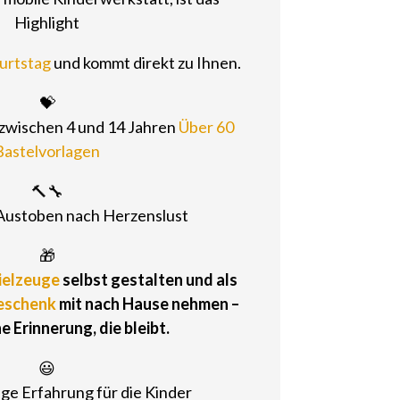
Highlight
urtstag
und kommt direkt zu Ihnen.
💝
 zwischen 4 und 14 Jahren
Über 60
Bastelvorlagen
🔨🔧
Austoben nach Herzenslust
🎁
ielzeuge
selbst gestalten und als
eschenk
mit nach Hause nehmen –
e Erinnerung, die bleibt.
😃
ige Erfahrung für die Kinder