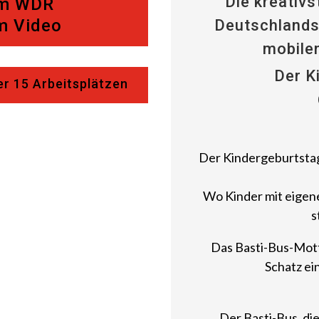
Die kreativ
im WDR
m Video
Deutschlands
mobile
Der K
er 15 Arbeitsplätzen
Der Kindergeburtstag
Wo Kinder mit eigen
s
Das Basti-Bus-Mott
Schatz ei
Der Basti-Bus, die