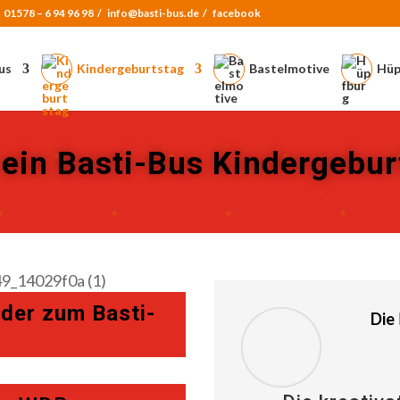
:
01578 – 6 94 96 98
/
info@basti-bus.de /
facebook
us
Kindergeburtstag
Bastelmotive
Hüp
 ein Basti-Bus Kindergebu
der zum Basti-
Die