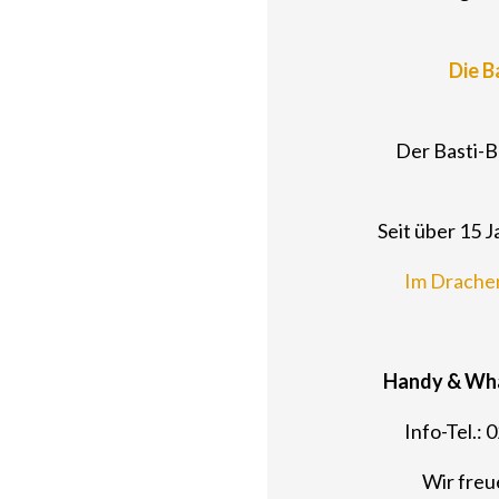
Die B
Der Basti-
Seit über 15 
Im Drache
Handy & Wha
Info-Tel.: 
Wir freu