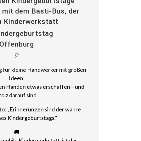
sten Kindergeburtstage
 mit dem Basti-Bus, der
n Kinderwerkstatt
indergeburtstag
Offenburg
🎈
 für kleine Handwerker mit großen
Ideen.
en Händen etwas erschaffen – und
tolz darauf sind
o: „Erinnerungen sind der wahre
nes Kindergeburtstags.“
🚚
 mobile Kinderwerkstatt, ist das