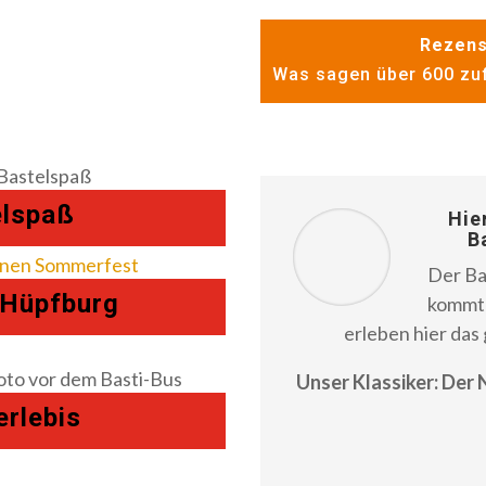
Rezens
Was sagen über 600 zuf
elspaß
Hie
B
Der Ba
 Hüpfburg
kommt 
erleben hier das
Unser Klassiker: Der
erlebis