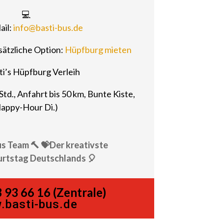
💻
ail:
info@basti-bus.de
sätzliche Option:
Hüpfburg mieten
ti’s Hüpfburg Verleih
-Std., Anfahrt bis 50 km, Bunte Kiste,
appy-Hour Di.)
us Team 🔨 💝Der kreativste
rtstag Deutschlands 🎈
 93 66 16 (Zentrale)
.basti-bus.de