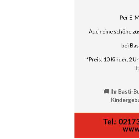
Per E-M
Auch eine schöne zu
bei Bas
*Preis: 10 Kinder, 2 U
H
🚚 Ihr Basti-B
Kindergebu
Tel.:
02173
www