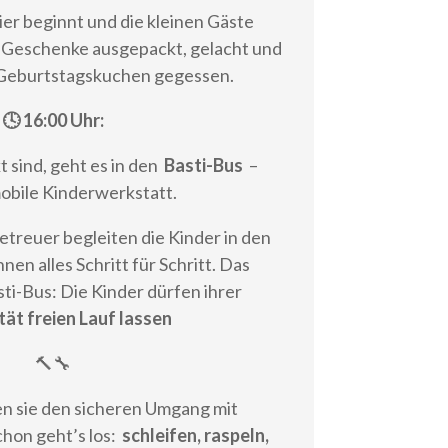
er beginnt und die kleinen Gäste
n Geschenke ausgepackt, gelacht und
Geburtstagskuchen gegessen.
🕓 16:00 Uhr:
 sind, geht es in den
Basti-Bus
–
obile Kinderwerkstatt.
treuer begleiten die Kinder in den
nen alles Schritt für Schritt. Das
i-Bus: Die Kinder dürfen ihrer
tät freien Lauf lassen
🔨🔧
n sie den sicheren Umgang mit
hon geht’s los:
schleifen, raspeln,