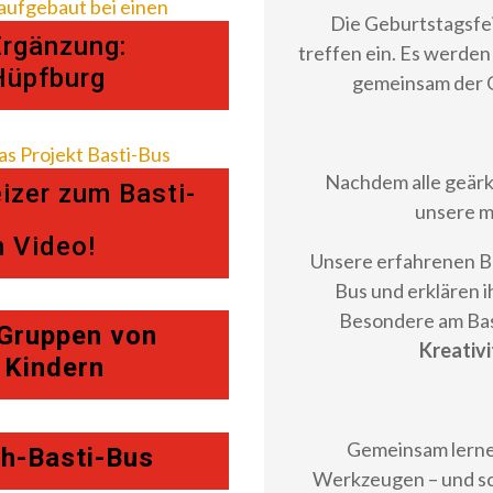
Die Geburtstagsfei
Ergänzung:
treffen ein. Es werde
Hüpfburg
gemeinsam der 
Nachdem alle geärkt
zer zum Basti-
unsere m
m Video!
Unsere erfahrenen Be
Bus und erklären ih
Besondere am Bast
 Gruppen von
Kreativi
5 Kindern
Gemeinsam lerne
äh-Basti-Bus
Werkzeugen – und sc