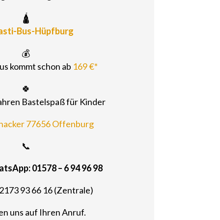
🛕
asti-Bus-Hüpfburg
💰
Bus kommt schon ab
169 €*
🍀
Jahren Bastelspaß für Kinder
nacker 77656 Offenburg
📞
tsApp: 01578 – 6 94 96 98
02173 93 66 16 (Zentrale)
en uns auf Ihren Anruf.