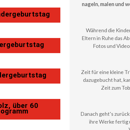
nageln, malen und w
ndergeburtstag
Während die Kinder
Eltern in Ruhe das A
dergeburtstag
Fotos und Video
Zeit für eine kleine 
dergeburtstag
dazugebucht hat, kan
Zeit zum To
olz, über 60
Programm
Danach geht’s zurück
ihre Werke fertig