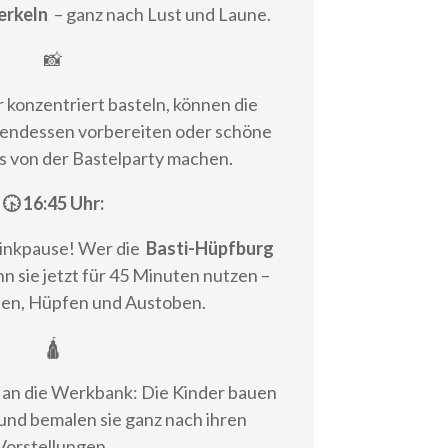
erkeln
– ganz nach Lust und Laune.
📸
 konzentriert basteln, können die
bendessen vorbereiten oder schöne
s von der Bastelparty machen.
🕟 16:45 Uhr:
Trinkpause! Wer die
Basti-Hüpfburg
n sie jetzt für 45 Minuten nutzen –
ben, Hüpfen und Austoben.
🛕
 an die Werkbank: Die Kinder bauen
 und bemalen sie ganz nach ihren
Vorstellungen.