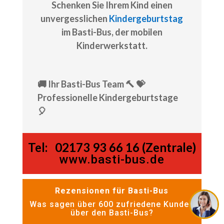
Schenken Sie Ihrem Kind einen
unvergesslichen
Kindergeburtstag
im Basti-Bus, der mobilen
Kinderwerkstatt.
🚚 Ihr Basti-Bus Team 🔨 💝
Professionelle Kindergeburtstage
🎈
Tel:
02173 93 66 16 (Zentrale)
www.basti-bus.de
Rezensionen für Basti-Bus
Was sagen über 600 zufriedene Kunden
über den Basti-Bus?