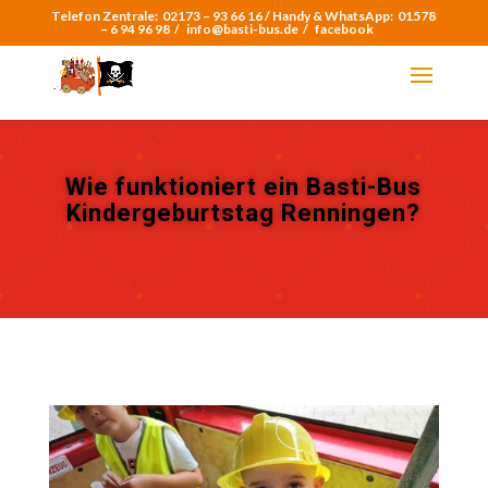
Telefon Zentrale:
02173 – 93 66 16 /
Handy & WhatsApp:
01578
– 6 94 96 98
/
info@basti-bus.de /
facebook
Wie funktioniert ein Basti-Bus
Kindergeburtstag Renningen?