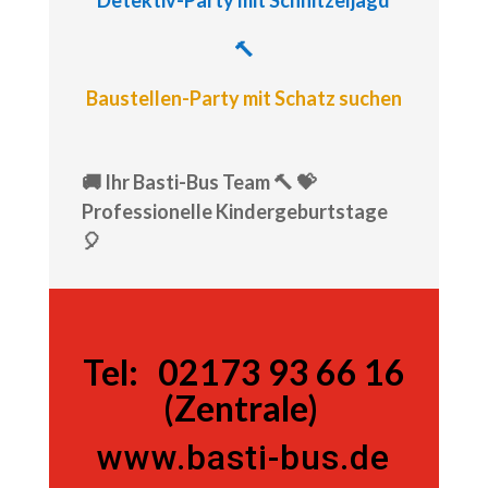
Detektiv-Party
mit Schnitzeljagd
🔨
Baustellen-Party mit Schatz suchen
🚚 Ihr Basti-Bus Team 🔨 💝
Professionelle Kindergeburtstage
🎈
Tel:
Tel:
02173 93 66 16
(Zentrale)
www.basti-bus.de