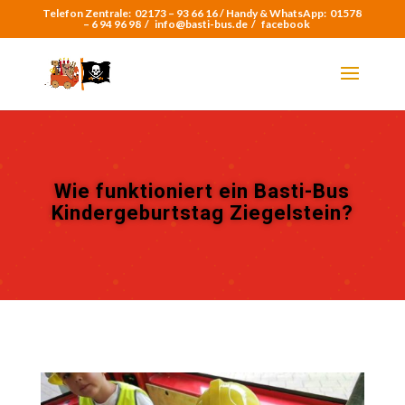
Telefon Zentrale:
02173 – 93 66 16 /
Handy & WhatsApp:
01578
– 6 94 96 98
/
info@basti-bus.de /
facebook
Wie funktioniert ein Basti-Bus
Kindergeburtstag Ziegelstein?